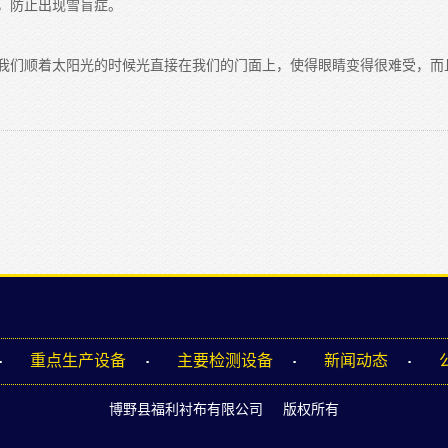
，防止出现雪盲症。
我们顺着太阳光的时候光直接在我们的门面上，使得眼睛变得很难受，而
重点生产设备
主要检测设备
新闻动态
博野县福利衬布有限公司 版权所有