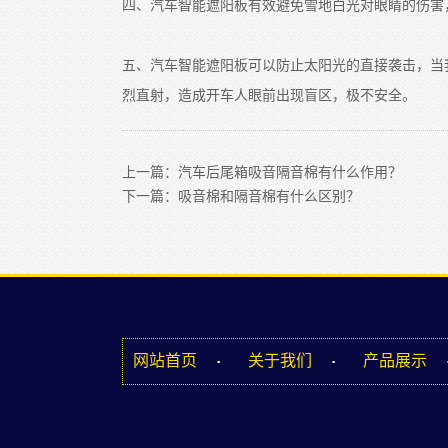
四、汽车智能遮阳板有效避免雪地白光对眼睛的伤害
五、汽车智能遮阳板可以防止太阳光的直接袭击，当
烈直射，造成开车人眼前出现盲区，极不安全。
上一篇：汽车后尾箱吸音隔音棉有什么作用？
下一篇：吸音棉和隔音棉有什么区别？
网站首页
关于我们
产品展示