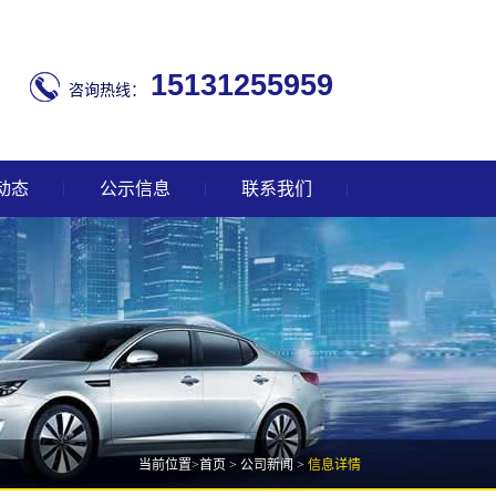
15131255959
咨询热线：
动态
公示信息
联系我们
当前位置>
首页
> 公司新闻 >
信息详情